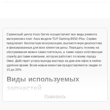
восстановления данных. Благодаря высокой квалификации и
ответственному подходу клиенты получают быстрый,
качественный ремонт и понятные объяснения по результатам
диагностики.
Сервисный центр Asus-Servis осуществляет все виды ремонта
материнских плат Asus модели TUF Gaming B550-Plus. Сервис
предлагает бесплатную консультацию, высокоточную диагностику
и фиксированные для всех клиентов цены. Передать технику на
обслуживание можно самостоятельно, а также через собственную
службу доставки компании, которая работает по всему городу
Омск. Действует услуга выезда мастера на дом или офис в любое
удобное время. Всем новым клиентам предоставляются скидки от
15 до 20%.
Виды используемых
запчастей
Развернуть
Для ремонта материнской платы модели TUF Gaming B550-Plus
предлагаются как оригинальные комплектующие бренда Asus, так
и качественные аналоги фирменных деталей. Выбор варианта