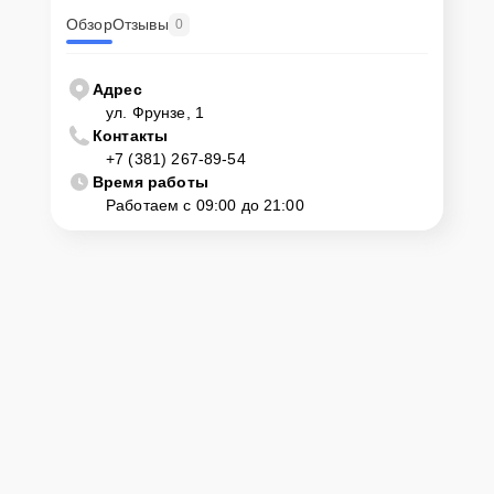
наличии оборудования осуществит оперативный ремонт.
Обзор
Отзывы
0
Как приехать в сервисный
центр
Адрес
ул. Фрунзе, 1
Контакты
Клиент может самостоятельно привезти устройство на
+7 (381) 267-89-54
диагностику и ремонт. Для этого нужно позвонить по телефону
горячей линии или оставить заявку, согласовать удобное время и
Время работы
подъехать по адресу: г. Омск, ул. Фрунзе, 1.
Работаем с 09:00 до 21:00
Ответственность за
технику
Сервисный центр Asus-Servis несет полную ответственность за
сохранность техники и безопасность личных данных на
ремонтируемых устройствах клиентов, в соответствии с
действующим законодательством Российской Федерации.
Как начать ремонт
Для запуска процесса ремонта материнской платы Asus TUF