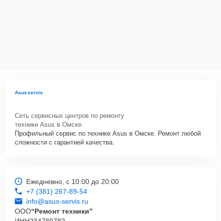
Gaming B550-Plus нужно просто оставить
Заявку на сайте
или
позвонить телефону горячей линии: +7 (381) 267-89-54. Наши
специалисты оперативно проконсультируют по всем необходимым
вопросам, запишут на диагностику, подскажут с вариантами
курьерской доставки или оформят выезд мастера в удобное время
и место.
Asusservis
Сеть сервисных центров по ремонту
техники Asus в Омске.
Профильный сервис по технике Asus в Омске. Ремонт любой
сложности с гарантией качества.
Ежедневно, с 10:00 до 20:00
+7 (381) 267-89-54
info@asus-servis.ru
ООО
“Ремонт техники”
ИНН
234789782