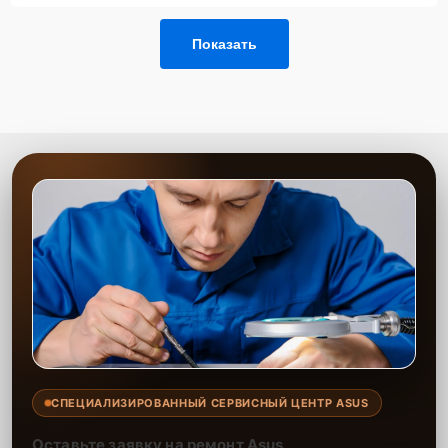
запросить обратный звонок через Форму заявки
для быстрого уточнения деталей.
Показать
Привезти устройство в ближайший центр или
передать аппарат курьеру службы доставки,
дождаться результатов диагностики и принять
решение.
Дождаться оповещения о готовности и забрать
устройство самостоятельно или воспользоваться
курьерской доставкой.
При необходимости клиент может воспользоваться услугой
вызова мастера для проведения диагностики и ремонта в
желаемом месте и удобное время.
Какие предоставляются
гарантии
Каждому клиенту предоставляется гарантия сервиса, которая
распространяется на все виды ремонта, а также на все
СПЕЦИАЛИЗИРОВАННЫЙ СЕРВИСНЫЙ ЦЕНТР ASUS
используемые запчасти. Гарантия включает в себя срочную
обработку гарантийных случаев и постгарантийное обслуживание.
Оставьте заявку на ремонт Asus