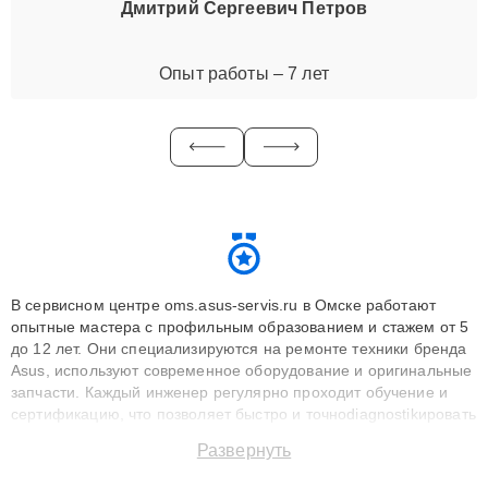
Дмитрий Сергеевич Петров
Опыт работы – 7 лет
В сервисном центре oms.asus-servis.ru в Омске работают
опытные мастера с профильным образованием и стажем от 5
до 12 лет. Они специализируются на ремонте техники бренда
Asus, используют современное оборудование и оригинальные
запчасти. Каждый инженер регулярно проходит обучение и
сертификацию, что позволяет быстро и точноdiagnostikировать
поломки и восстанавливать технику с сохранением гарантии
Развернуть
до 3 лет. Наши мастера решают сложные случаи: от замены
матриц и материнских плат до ремонта после залития и