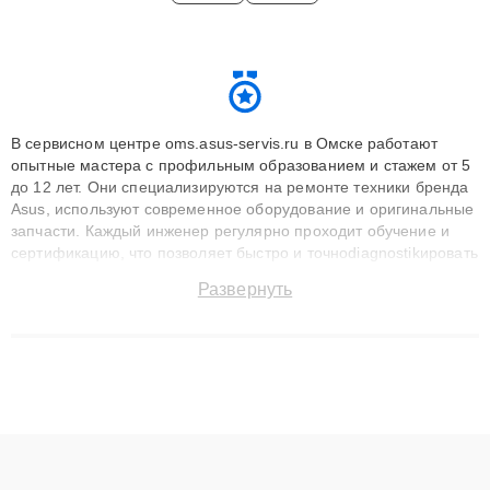
В сервисном центре oms.asus-servis.ru в Омске работают
опытные мастера с профильным образованием и стажем от 5
до 12 лет. Они специализируются на ремонте техники бренда
Asus, используют современное оборудование и оригинальные
запчасти. Каждый инженер регулярно проходит обучение и
сертификацию, что позволяет быстро и точноdiagnostikировать
поломки и восстанавливать технику с сохранением гарантии
Развернуть
до 3 лет. Наши мастера решают сложные случаи: от замены
матриц и материнских плат до ремонта после залития и
восстановления данных. Благодаря высокой квалификации и
ответственному подходу клиенты получают быстрый,
качественный ремонт и понятные объяснения по результатам
диагностики.